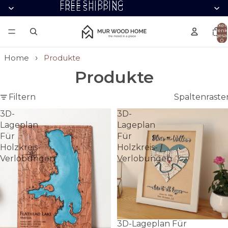
FREE SHIPPING
FREE SHIPPING
Artikel
Warenk
insgesa
0
Home
Produkte
Produkte
Filtern
Spaltenraste
3D-
3D-
Lageplan
Lageplan
Für
Für
Holzkreis-
Holzkreis-
Verlobungen
Verlobungen
3D-Lageplan Für