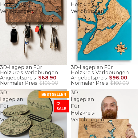
Holzkreis-
Holzkreis-
Verlobungen
Verlobungen
3D-Lageplan Für
3D-Lageplan Für
Holzkreis-Verlobungen
Holzkreis-Verlobungen
Angebotspreis
$68.90
Angebotspreis
$96.00
Normaler Preis
$106.00
Normaler Preis
$160.00
3D-
3D-
BESTSELLER
Lageplan
Lageplan
🤍
Für
Für
SALE
Holzkreis-
Holzkreis-
Verlobungen
Verlobungen