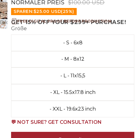
Vollbildmodus
NORMALER PREIS
$100.00 USD
im
Bild
öffnen
Vollbildmodus
SPAREN:
$25.00 USD
(25%)
im
Bild
öffnen
Vollbildmodus
GET 15% OFF YOUR $299+ PURCHASE!
FREE DIGITAL PROOF BEFORE PRODUCTION
im
Bild
öffnen
Größe
Vollbildmodus
im
öffnen
Vollbildmodus
- S - 6x8
öffnen
- M - 8x12
- L - 11x15,5
- XL - 15.5x17.8 inch
- XXL - 19.6x23 inch
💬 NOT SURE? GET CONSULTATION