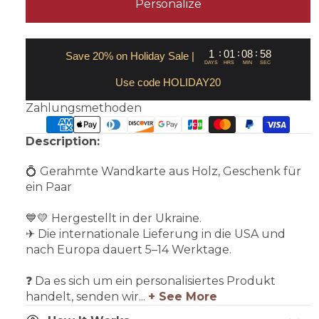
Personalize
:
:
:
1
01
08
58
Save 20% on Holiday Sale |
DAYS
HRS
MIN
SEC
Use code HOLIDAY20
Zahlungsmethoden
Description:
💍 Gerahmte Wandkarte aus Holz, Geschenk für
ein Paar
💙💛 Hergestellt in der Ukraine.
✈ Die internationale Lieferung in die USA und
nach Europa dauert 5–14 Werktage.
❓ Da es sich um ein personalisiertes Produkt
handelt, senden wir...
+ See More