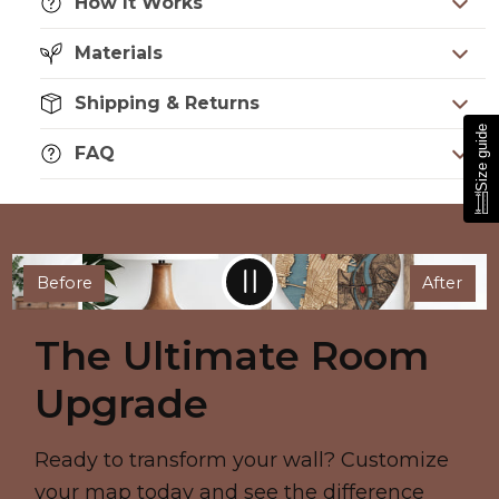
How It Works
Materials
Shipping & Returns
Size guide
FAQ
Before
After
The Ultimate Room
Upgrade
Ready to transform your wall? Customize
your map today and see the difference