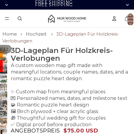
FREE SHIPPING
FREE SHIPPING
Artikel
Warenk
insgesa
0
Home
Hochzeit
3D-Lageplan Für Holzkreis-
Verlobungen
3D-Lageplan Für Holzkreis-
/
1
12
Verlobungen
Bild
A custom wooden map gift made with
im
Bild
meaningful locations, couple names, dates, and a
Vollbildmodus
im
Bild
romantic puzzle heart design.
öffnen
Vollbildmodus
im
Bild
öffnen
Vollbildmodus
✨ Custom map from meaningful places
im
Bild
öffnen
💌 Personalized names, dates, and milestone text
Vollbildmodus
im
Bild
🧩 Romantic puzzle heart design
öffnen
Vollbildmodus
im
🖼️ Birch plywood + clear acrylic glass
Bild
öffnen
Vollbildmodus
🎁 Thoughtful wedding gift for couples
im
Bild
öffnen
✅ Digital proof before production
Vollbildmodus
im
ANGEBOTSPREIS
$75.00 USD
Bild
öffnen