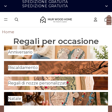
SPEDIZIONE GRATUITA
SPEDIZIONE GRATUITA
Total
artico
nel
carrell
0
Home
Regali per occasione
Anniversario
Anniversario
Riscaldamento
Riscaldamento
Regali di nozze personalizzati
Regali di nozze personalizzati
Natale
Natale