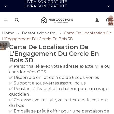
LIVRAISON GRATUITE
LIVRAISON GRATUITE
Nomb
total
d’artic
dans l
panier
0
Home
Dessous de verre
Carte De Localisation De
L'Engagement Du Cercle En Bois 3D
/
1
13
Carte De Localisation De
L'Engagement Du Cercle En
Bois 3D
✅ Personnalisé avec votre adresse exacte, ville ou
coordonnées GPS
✅ Disponible en lot de 4 ou de 6 sous-verres
✅ Support à sous-verres assorti inclus
✅ Résistant à l'eau et à la chaleur pour un usage
quotidien
✅ Choisissez votre style, votre texte et la couleur
du bois
✅ Emballage prêt à offrir pour une pendaison de