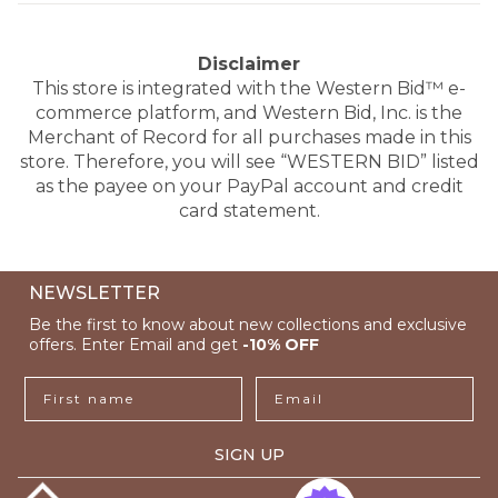
Disclaimer
This store is integrated with the Western Bid™ e-
commerce platform, and Western Bid, Inc. is the
Merchant of Record for all purchases made in this
store. Therefore, you will see “WESTERN BID” listed
as the payee on your PayPal account and credit
card statement.
NEWSLETTER
Be the first to know about new collections and exclusive
offers. Enter Email and get
-10% OFF
First name
Email
SIGN UP