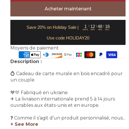
Acheter maintenant
:
:
:
1
12
48
16
Save 20% on Holiday Sale |
DAYS
HRS
MIN
SEC
Use code HOLIDAY20
Moyens de paiement
Description :
💍 Cadeau de carte murale en bois encadré pour
un couple
💙💛 Fabriqué en ukraine.
✈ La livraison internationale prend 5 à 14 jours
ouvrables aux états-unis et en europe.
❓ Comme il s’agit d’un produit personnalisé, nous...
+ See More