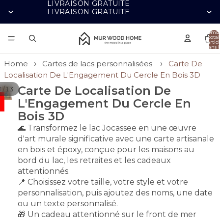
LIVRAISON GRATUITE
LIVRAISON GRATUITE
Nomb
total
d’artic
dans l
panier
0
Home
Cartes de lacs personnalisées
Carte De
Localisation De L'Engagement Du Cercle En Bois 3D
Carte De Localisation De
/
1
13
L'Engagement Du Cercle En
Bois 3D
🌊 Transformez le lac Jocassee en une œuvre
d'art murale significative avec une carte artisanale
en bois et époxy, conçue pour les maisons au
bord du lac, les retraites et les cadeaux
attentionnés.
📍 Choisissez votre taille, votre style et votre
personnalisation, puis ajoutez des noms, une date
ou un texte personnalisé.
🎁 Un cadeau attentionné sur le front de mer