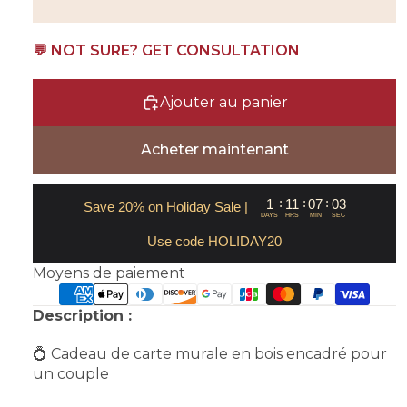
💬 NOT SURE? GET CONSULTATION
Ajouter au panier
Acheter maintenant
:
:
:
1
11
07
03
Save 20% on Holiday Sale |
DAYS
HRS
MIN
SEC
Use code HOLIDAY20
Moyens de paiement
Description :
💍 Cadeau de carte murale en bois encadré pour
un couple