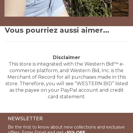
Vous pourriez aussi aimer...
Disclaimer
This store is integrated with the Western Bid™ e-
commerce platform, and Western Bid, Inc. is the
Merchant of Record for all purchases made in this
store. Therefore, you will see “WESTERN BID” listed
as the payee on your PayPal account and credit
card statement.
NEWSLETTER
Be the first to know about new collections and exclusive
offers. Enter Email and get
-10% OFF